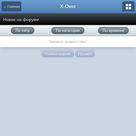
X-Over
← Главная
Новое на форуме
По типу
По категории
По времени
Ничего нового нет.
Полная версия
Русский