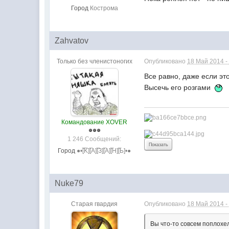
Город
Кострома
Zahvatov
Только без членистоногих
Опубликовано
18 Май 2014 -
Все равно, даже если эт
Высечь его розгами
Командование XOVER
1 246 Сообщений:
Город
●•[̅K̅][̅А][̅З][̅А][̅Н][̅Ь]•●
Nuke79
Старая гвардия
Опубликовано
18 Май 2014 -
Вы что-то совсем поплохе