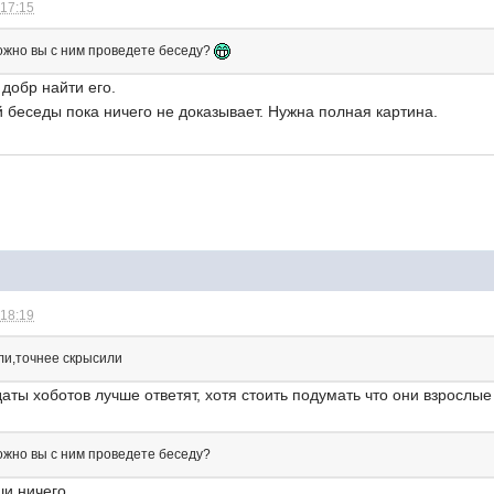
 17:15
можно вы с ним проведете беседу?
 добр найти его.
 беседы пока ничего не доказывает. Нужна полная картина.
 18:19
ли,точнее скрысили
аты хоботов лучше ответят, хотя стоить подумать что они взрослы
можно вы с ним проведете беседу?
ши ничего