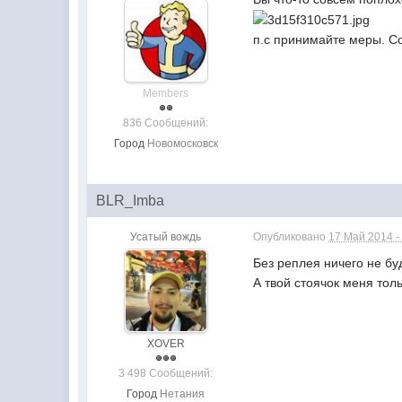
п.с принимайте меры. С
Members
836 Сообщений:
Город
Новомосковск
BLR_Imba
Усатый вождь
Опубликовано
17 Май 2014 -
Без реплея ничего не буд
А твой стоячок меня толь
XOVER
3 498 Сообщений:
Город
Нетания