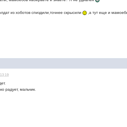
олдат из хоботов спиздили,точнее скрысили
,а тут еще и мамоеб
 13:19
ет.
ко радует, мальчик.