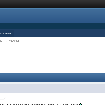
тистика
ну
→
Жалобы
 13:02
хели, мамоебов набираете и знаете? Я не удивлен