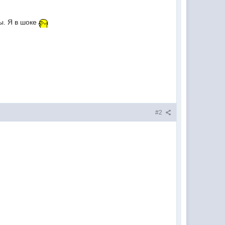
ы. Я в шоке
#2