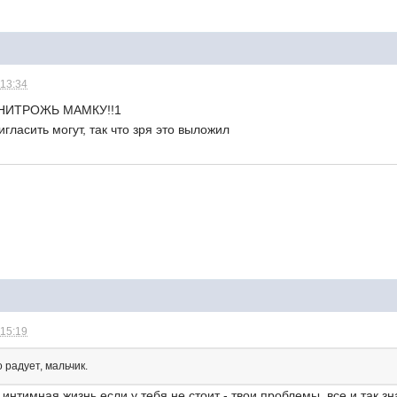
 13:34
НИТРОЖЬ МАМКУ!!1
игласить могут, так что зря это выложил
 15:19
 радует, мальчик.
интимная жизнь,если у тебя не стоит - твои проблемы, все и так зн