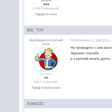
XOVER
3 498 Сообщений:
Город
Нетания
BIG_TOY
Вербовщик Контактной
Опубликовано
17 Май 2014 -
роты
Ну проведите с ним восп
Заранее спасибо.
p.s реплей искать долго
Members
836 Сообщений:
Город
Новомосковск
Xzibit322