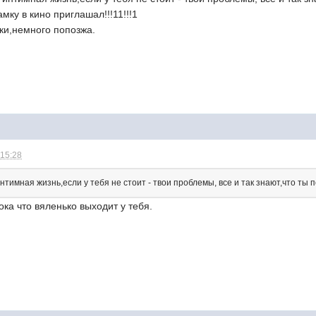
мку в кино приглашал!!!11!!!1
ки,немного попозжа.
 15:28
нтимная жизнь,если у тебя не стоит - твои проблемы, все и так знают,что ты 
ока что вяленько выходит у тебя.