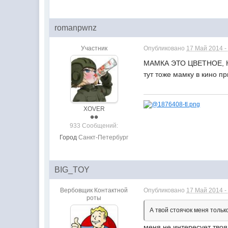
romanpwnz
Участник
Опубликовано
17 Май 2014 -
МАМКА ЭТО ЦВЕТНОЕ, 
тут тоже мамку в кино пр
XOVER
933 Сообщений:
Город
Санкт-Петербург
BIG_TOY
Вербовщик Контактной
Опубликовано
17 Май 2014 -
роты
А твой стоячок меня только
меня не интересует твоя 