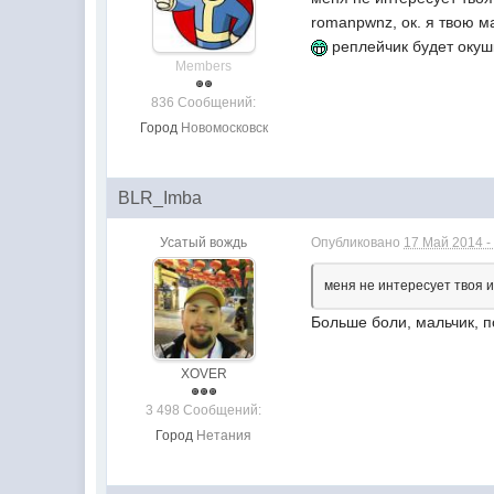
romanpwnz, ок. я твою ма
реплейчик будет окуш
Members
836 Сообщений:
Город
Новомосковск
BLR_Imba
Усатый вождь
Опубликовано
17 Май 2014 -
меня не интересует твоя и
Больше боли, мальчик, п
XOVER
3 498 Сообщений:
Город
Нетания