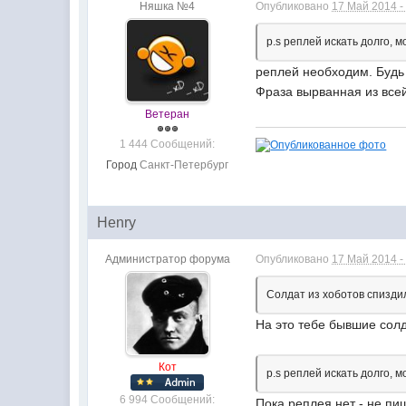
Няшка №4
Опубликовано
17 Май 2014 -
p.s реплей искать долго, 
реплей необходим. Будь
Фраза вырванная из всей
Ветеран
1 444 Сообщений:
Город
Санкт-Петербург
Henry
Администратор форума
Опубликовано
17 Май 2014 -
Солдат из хоботов спизди
На это тебе бывшие солд
Кот
p.s реплей искать долго, 
6 994 Сообщений:
Пока реплея нет - не пи