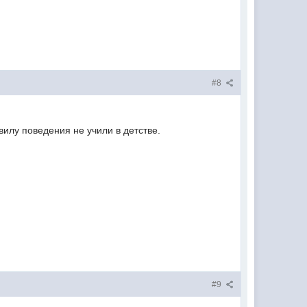
#8
вилу поведения не учили в детстве.
#9