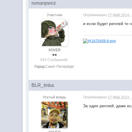
romanpwnz
Участник
Опубликовано
17 Май 2014 -
и если будет реплей то 
XOVER
933 Сообщений:
Город
Санкт-Петербург
BLR_Imba
Усатый вождь
Опубликовано
17 Май 2014 -
За один реплей, даже ес