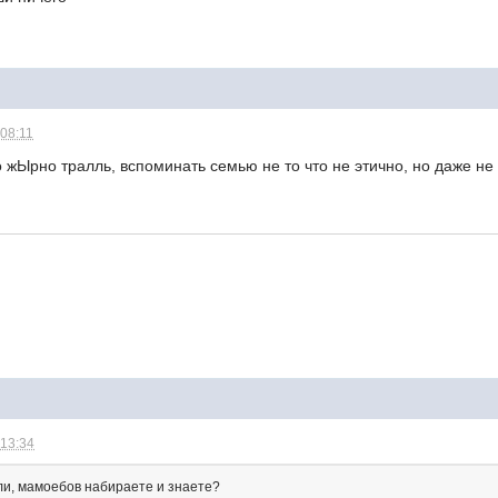
 08:11
о жЫрно тралль, вспоминать семью не то что не этично, но даже не
 13:34
ли, мамоебов набираете и знаете?