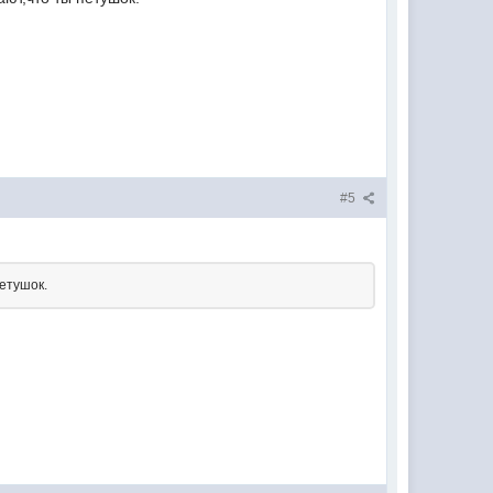
#5
петушок.