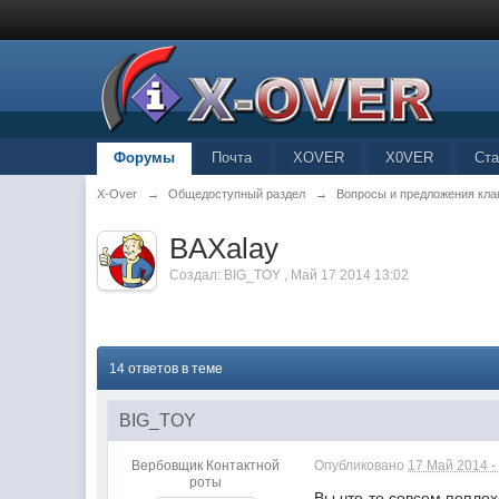
Форумы
Почта
XOVER
X0VER
Ста
X-Over
→
Общедоступный раздел
→
Вопросы и предложения кла
BAXalay
Создал:
BIG_TOY
,
Май 17 2014 13:02
14 ответов в теме
BIG_TOY
Вербовщик Контактной
Опубликовано
17 Май 2014 -
роты
Вы что-то совсем попло