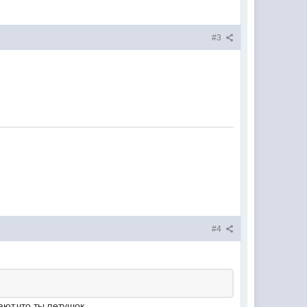
#3
#4
ают,что ты петушок.